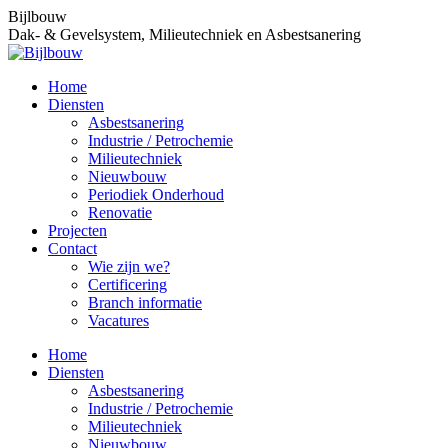
Spring
Facebook
Linkedin
Bijlbouw
naar
page
page
Dak- & Gevelsystem, Milieutechniek en Asbestsanering
content
opens
opens
in
in
Home
new
new
Diensten
window
window
Asbestsanering
Industrie / Petrochemie
Milieutechniek
Nieuwbouw
Periodiek Onderhoud
Renovatie
Projecten
Contact
Wie zijn we?
Certificering
Branch informatie
Vacatures
Home
Diensten
Asbestsanering
Industrie / Petrochemie
Milieutechniek
Nieuwbouw