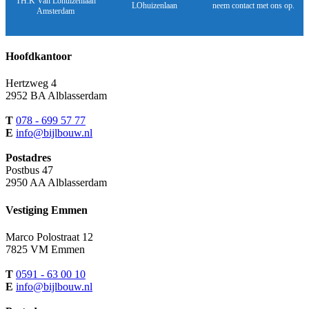
TH.K Van Lohuizenlaan
LOhuizenlaan
neem contact met ons op.
Amsterdam
Hoofdkantoor
Hertzweg 4
2952 BA Alblasserdam
T
078 - 699 57 77
E
info@bijlbouw.nl
Postadres
Postbus 47
2950 AA Alblasserdam
Vestiging Emmen
Marco Polostraat 12
7825 VM Emmen
T
0591 - 63 00 10
E
info@bijlbouw.nl