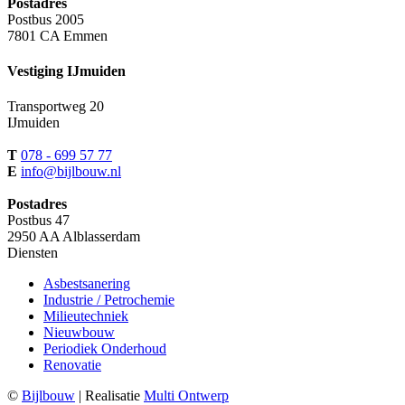
Postadres
Postbus 2005
7801 CA Emmen
Vestiging IJmuiden
Transportweg 20
IJmuiden
T
078 - 699 57 77
E
info@bijlbouw.nl
Postadres
Postbus 47
2950 AA Alblasserdam
Diensten
Asbestsanering
Industrie / Petrochemie
Milieutechniek
Nieuwbouw
Periodiek Onderhoud
Renovatie
©
Bijlbouw
| Realisatie
Multi Ontwerp