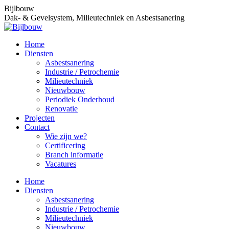
Spring
Facebook
Linkedin
Bijlbouw
naar
page
page
Dak- & Gevelsystem, Milieutechniek en Asbestsanering
content
opens
opens
in
in
Home
new
new
Diensten
window
window
Asbestsanering
Industrie / Petrochemie
Milieutechniek
Nieuwbouw
Periodiek Onderhoud
Renovatie
Projecten
Contact
Wie zijn we?
Certificering
Branch informatie
Vacatures
Home
Diensten
Asbestsanering
Industrie / Petrochemie
Milieutechniek
Nieuwbouw