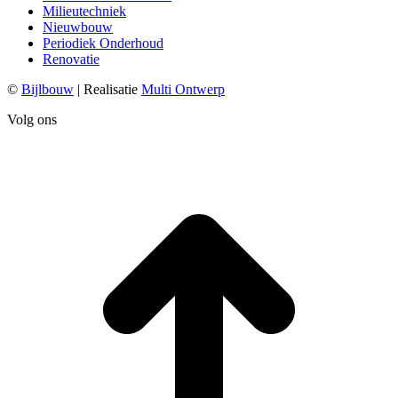
Milieutechniek
Nieuwbouw
Periodiek Onderhoud
Renovatie
©
Bijlbouw
| Realisatie
Multi Ontwerp
Facebook
Linkedin
Volg ons
page
page
T
opens
opens
n
in
in
b
new
new
window
window